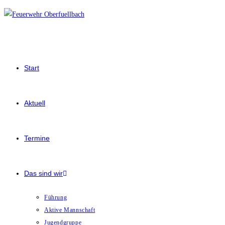
Zum
Inhalt
springen
Start
Aktuell
Termine
Das sind wir
Führung
Aktive Mannschaft
Jugendgruppe