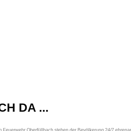
H DA ...
 Feuerwehr Oberfüllbach stehen der Bevölkerung 24/7 ehrenam