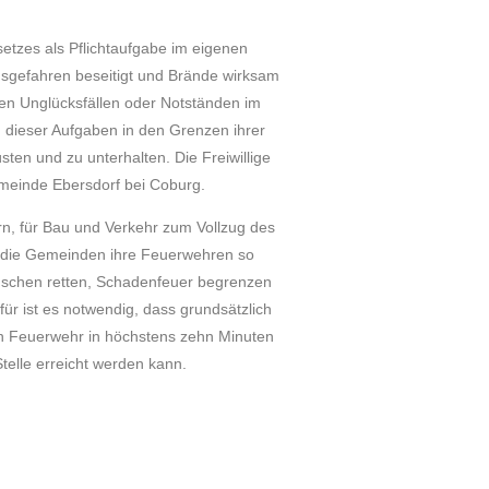
tzes als Pflichtaufgabe im eigenen
nsgefahren beseitigt und Brände wirksam
en Unglücksfällen oder Notständen im
ng dieser Aufgaben in den Grenzen ihrer
ten und zu unterhalten. Die Freiwillige
emeinde Ebersdorf bei Coburg.
n, für Bau und Verkehr zum Vollzug des
 die Gemeinden ihre Feuerwehren so
enschen retten, Schadenfeuer begrenzen
ür ist es notwendig, dass grundsätzlich
en Feuerwehr in höchstens zehn Minuten
elle erreicht werden kann.