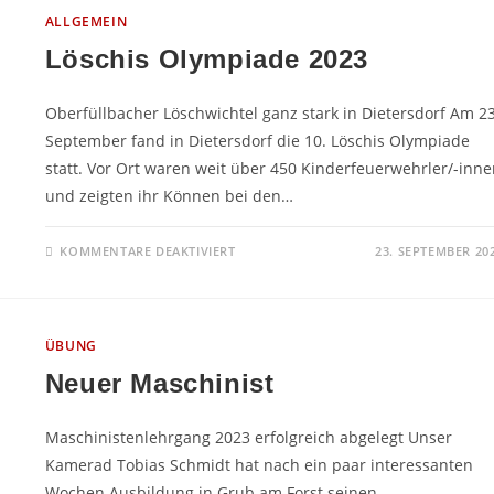
ALLGEMEIN
Löschis Olympiade 2023
Oberfüllbacher Löschwichtel ganz stark in Dietersdorf Am 23
September fand in Dietersdorf die 10. Löschis Olympiade
statt. Vor Ort waren weit über 450 Kinderfeuerwehrler/-inne
und zeigten ihr Können bei den…
FÜR
KOMMENTARE DEAKTIVIERT
23. SEPTEMBER 20
LÖSCHIS
OLYMPIADE
2023
ÜBUNG
Neuer Maschinist
Maschinistenlehrgang 2023 erfolgreich abgelegt Unser
Kamerad Tobias Schmidt hat nach ein paar interessanten
Wochen Ausbildung in Grub am Forst seinen