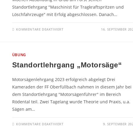
Standortlehrgang "Maschinist für Tragkraftspritzen und
Löschfahrzeuge" mit Erfolg abgeschlossen. Danach…
FÜR
KOMMENTARE DEAKTIVIERT
16. SEPTEMBER 20
NEUER
MASCHINIST
ÜBUNG
Standortlehrgang „Motorsäge“
Motorsägenlehrgang 2023 erfolgreich abgelegt Drei
Kameraden der FF Oberfüllbach nahmen in diesem Jahr bei
dem Standortlehrgang "Motorsägenführer" im Bereich
Rödental teil. Zwei Tagelang wurde Theorie und Praxis, u.a.
Sägen am…
FÜR
KOMMENTARE DEAKTIVIERT
9. SEPTEMBER 20
STANDORTLEHRGANG
„MOTORSÄGE“