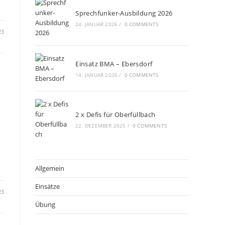
Sprechfunker-Ausbildung 2026
24. JANUAR 2026
/
0 COMMENTS
23
Einsatz BMA – Ebersdorf
14. JANUAR 2026
/
0 COMMENTS
2 x Defis für Oberfüllbach
e
22. DEZEMBER 2025
/
0 COMMENTS
Allgemein
Einsätze
23
Übung