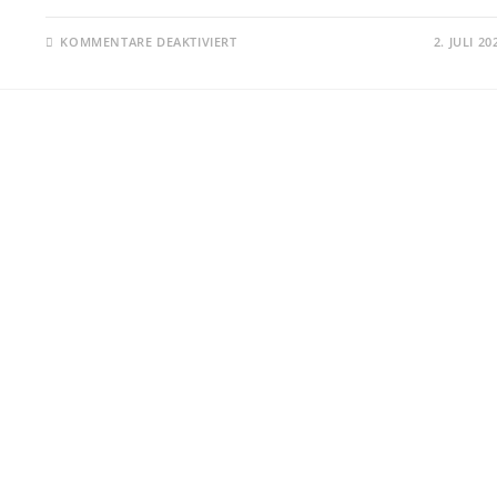
FÜR
KOMMENTARE DEAKTIVIERT
2. JULI 20
WALDBRAND-
MELDUNG
„GROSS“