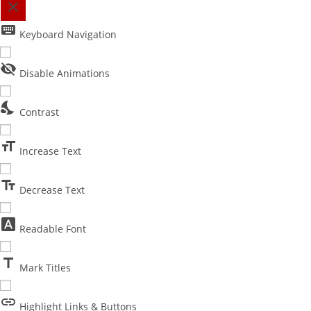
close
keyboard
Toggle the visibility of the Accessibility Toolbar
Keyboard Navigation
visibility_off
Disable Animations
nights_stay
Contrast
format_size
Increase Text
text_fields
Decrease Text
font_download
Readable Font
title
Mark Titles
link
Highlight Links & Buttons