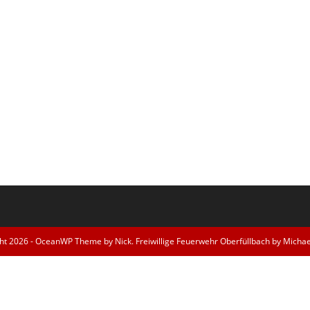
ht 2026 - OceanWP Theme by Nick. Freiwillige Feuerwehr Oberfüllbach by Michae