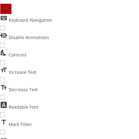
close
keyboard
Toggle the visibility of the Accessibility Toolbar
Keyboard Navigation
visibility_off
Disable Animations
nights_stay
Contrast
format_size
Increase Text
text_fields
Decrease Text
font_download
Readable Font
title
Mark Titles