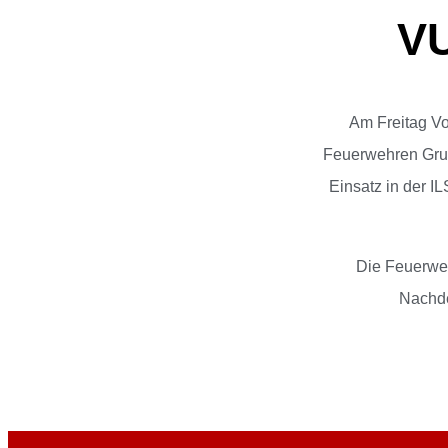
VU
Am Freitag V
Feuerwehren Grub
Einsatz in der I
Die Feuerweh
Nachde