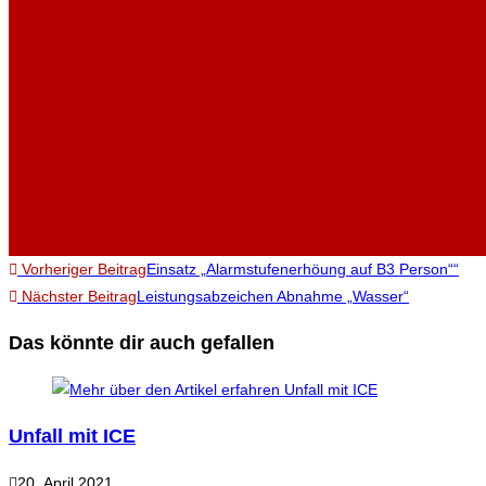
Vorheriger Beitrag
Einsatz „Alarmstufenerhöung auf B3 Person““
Nächster Beitrag
Leistungsabzeichen Abnahme „Wasser“
Das könnte dir auch gefallen
Unfall mit ICE
20. April 2021