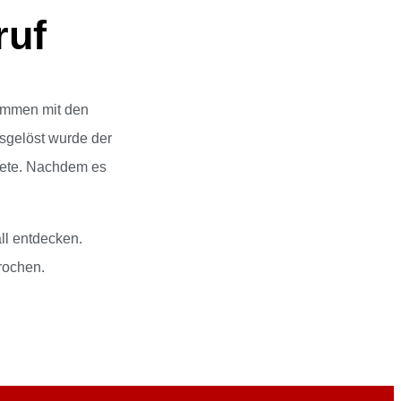
ruf
ammen mit den
sgelöst wurde der
ldete. Nachdem es
ll entdecken.
rochen.